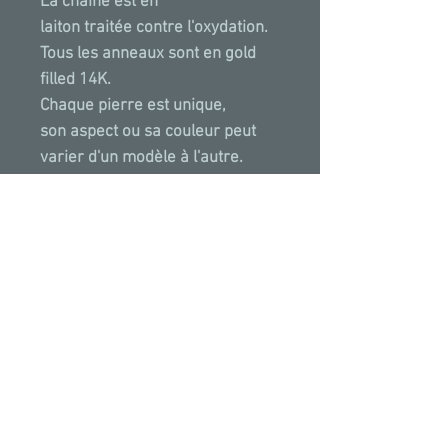
La chaine est en
laiton traitée contre l'oxydation.
Tous les anneaux sont en gold
filled 14K.
Chaque pierre est unique,
son aspect ou sa couleur peut
varier d'un modèle à l'autre.
Fait à la main à Paris avec
amour.
PROPRIETES & VERTUS
La lithothérapie attribue des
vertus incontestables au Lapis-
Lazuli sur le corps humain, surtout
quand il s'agit de remédier aux
problèmes de peau, de cuir
*Toutes
nos
créations
ont
été
posées puis
chevelu ou de troubles visuels. On