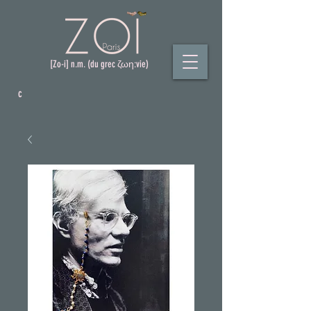
[Zo-i] n.m. (du grec ζωη:vie)
c