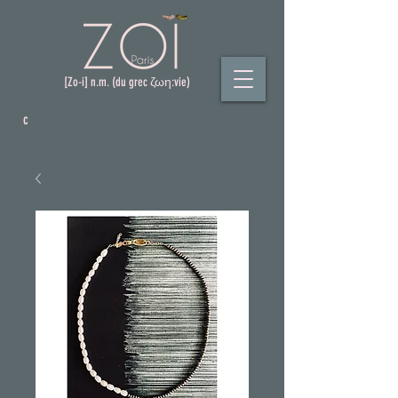
[Zo-i] n.m. (du grec ζωη:vie)
c