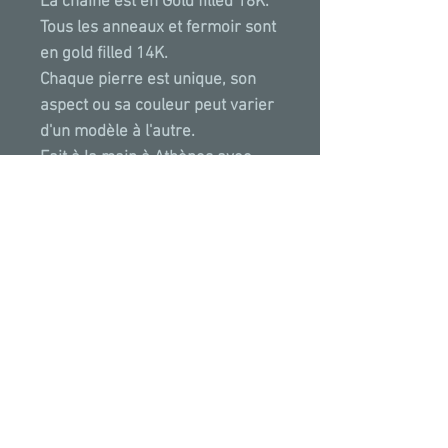
La chaine est en Gold filled 18K.
Tous les anneaux et fermoir sont
en gold filled 14K.
Chaque pierre est unique, son
aspect ou sa couleur peut varier
d'un modèle à l'autre.
Fait à la main à Athènes avec
amour.
PROPRIETES & VERTUS
Ce bijou est en Perles et Pyrite. La
Perle sympbolise la feminité et
l'amour. Par sa pureté, la Perle est
la pierre de la sincérité et aussi le
symbole de la feminité créatrice.
*Toutes
nos
créations
ont
été
posées puis
Elle confère de l'intuition et de la
photographiées sur des photos existantes sans
sensibilité, Sur le plan émotionnel