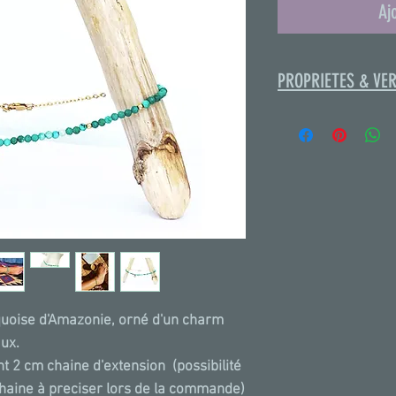
Aj
PROPRIETES & VE
La Turquoise aide 
personnel. Elle vou
l'equilibre necessa
personnel et vous a
optimiste de la vie.
C'est une pierre de 
dissipe l'énergie n
rquoise d'Amazonie, orné d'un charm
aux.
t 2 cm chaine d'extension (possibilité
chaine à preciser lors de la commande)