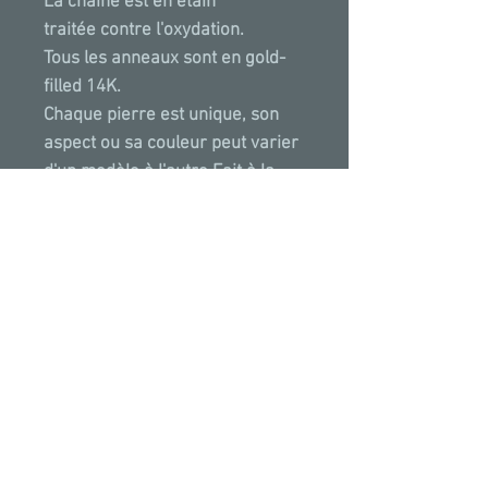
La chaine est en étain
traitée contre l'oxydation.
Tous les anneaux sont en gold-
filled 14K.
Chaque pierre est unique, son
aspect ou sa couleur peut varier
d'un modèle à l'autre.Fait à la
main à Paris avec amour.
PROPRIETES & VERTUS
La Perle sympbolise la feminité et
l'amour. Par sa pureté, la Perle est
la pierre de la sincérité et aussi le
symbole de la feminité créatrice.
Elle possède des propriétés
*Toutes
nos
créations
ont
été
posées puis
aphrodisiaques, fécondantes et
photographiées sur des photos existantes sans
talismaniques.