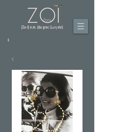
[Zo-i] n.m. (du grec ζωη:vie)
c