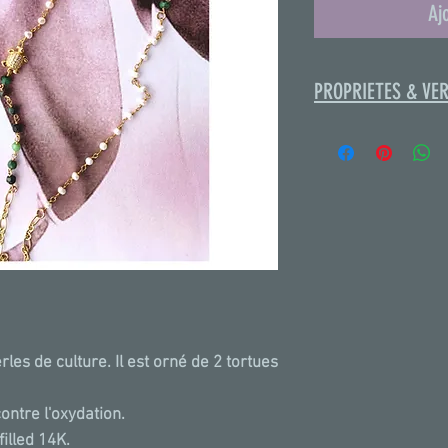
Aj
PROPRIETES & VE
La Rubis-Zoïzite es
sentiments, et de la
de la créativité.La 
de la sincérité et a
créatrice.Elle poss
aphrodisiaques, fé
rles de culture. Il est orné de 2 tortues
contre l'oxydation.
illed 14K.