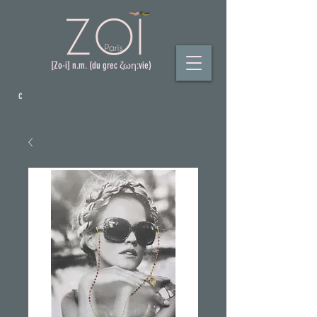
[Zo-i] n.m. (du grec ζωη:vie)
c