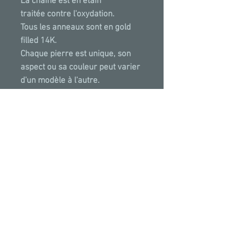
La chaine est en étain
traitée contre l'oxydation.
Tous les anneaux sont en gold
filled 14K.
Chaque pierre est unique, son
aspect ou sa couleur peut varier
d'un modèle à l'autre.
Fait à la main à Paris avec
amour.
PROPRIETES & VERTUS
Le jade est réputé pour ses
qualités curatives depuis la plus
haute antiquité en Amérique latine
et centrale, chez les indiens
précolombiens. Le jade est
*Toutes
nos
créations
ont
été
posées puis
une "pierre d’équilibre", elle