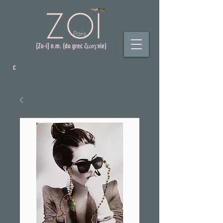
[Zo-i] n.m. (du grec ζωη:vie)
c