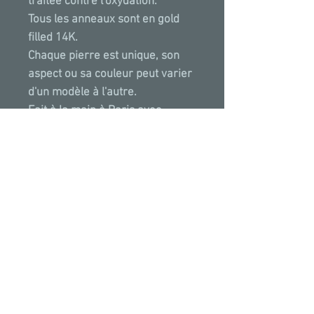
traitée contre l'oxydation.
Tous les anneaux sont en gold
filled 14K.
Chaque pierre est unique, son
aspect ou sa couleur peut varier
d'un modèle à l'autre.
Fait à la main à Paris avec
amour.
PROPRIETES & VERTUS
Ce Zoï est en Pyrite, la pierre
pyrite est incontestablement un
soutien à conserver une excellente
mémoire. Elle permet de stimuler
les capacités intellectuelles. Elle
*Toutes
nos
créations
ont
été
posées puis
purifie les bronches et le système
photographiées sur des photos existantes sans
respiratoire. Grâce à son