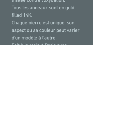
traitée contre l'oxydation.
Tous les anneaux sont en gold
filled 14K.
Chaque pierre est unique, son
aspect ou sa couleur peut varier
d'un modèle à l'autre.
Fait à la main à Paris avec
amour.
PROPRIETES & VERTUS
La Moonstone ou Pierre de
lune est une pierre de vision, elle
développe des dons de voyance, et
facilite les rêves prémonitoires.
Ses irisations agissent comme
*Toutes
nos
créations
ont
été
posées puis
une lumière qui éclaire notre
photographiées sur des photos existantes sans
conscience interne, dans ce sens